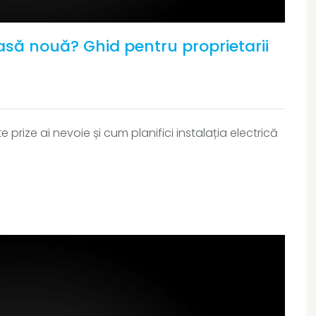
casă nouă? Ghid pentru proprietarii
 prize ai nevoie și cum planifici instalația electrică