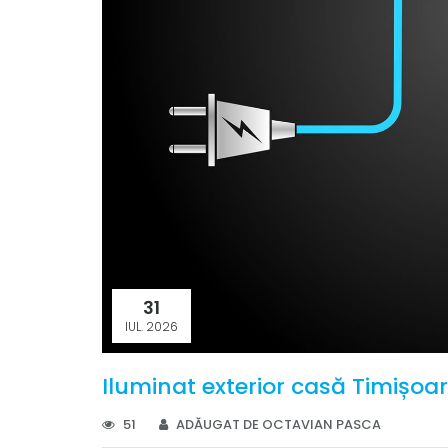
31
IUL. 2026
Iluminat exterior casă Timișoar
51
ADĂUGAT DE OCTAVIAN PASCA