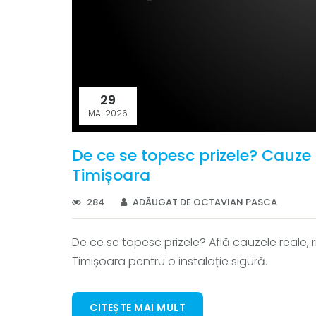
29
MAI 2026
De ce se topesc prizele? Cauze și
Timișoara
284
ADĂUGAT DE OCTAVIAN PASCA
De ce se topesc prizele? Află cauzele reale, ris
Timișoara pentru o instalație sigură.
CITEȘTE MAI MULT