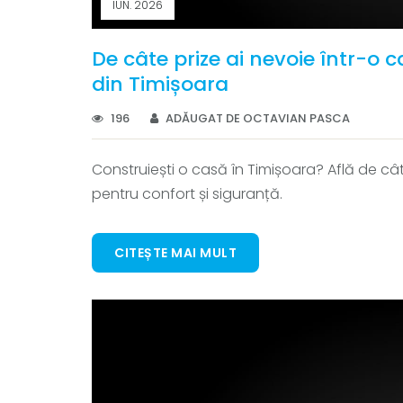
IUN. 2026
De câte prize ai nevoie într-o 
din Timișoara
196
ADĂUGAT DE OCTAVIAN PASCA
Construiești o casă în Timișoara? Află de câte
pentru confort și siguranță.
CITEȘTE MAI MULT