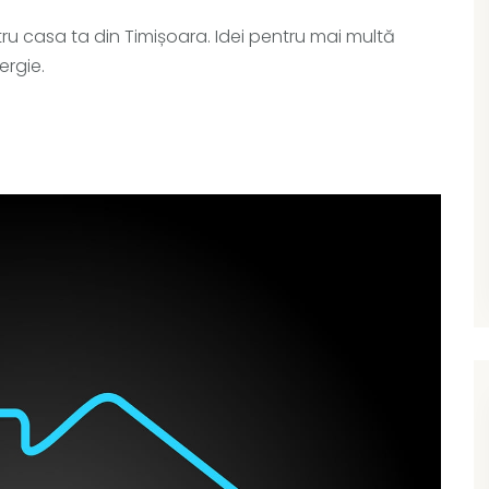
ru casa ta din Timișoara. Idei pentru mai multă
ergie.