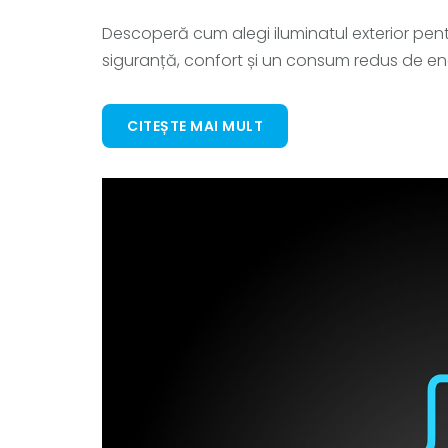
Descoperă cum alegi iluminatul exterior pent
siguranță, confort și un consum redus de en
CITEȘTE MAI MULT