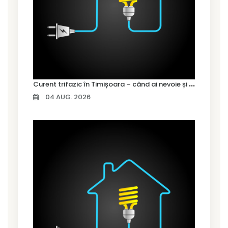
C
urent trifazic în Timișoara – când ai nevoie și cum îl alegi
04 AUG. 2026