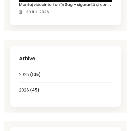
M
ontaj videointerfon în Șag – siguranță și control pentru locuința ta
20 IUL. 2026
Arhive
2025
(105)
2026
(45)