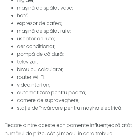
frigider;
mașină de spălat vase;
hotă;
expresor de cafea;
mașină de spălat rufe;
uscător de rufe;
aer condiționat;
pompă de căldură;
televizor;
birou cu calculator;
router Wi-Fi;
videointerfon;
automatizare pentru poartă;
camere de supraveghere;
stație de încărcare pentru mașina electrică.
Fiecare dintre aceste echipamente influențează atât
numărul de prize, cât și modul în care trebuie