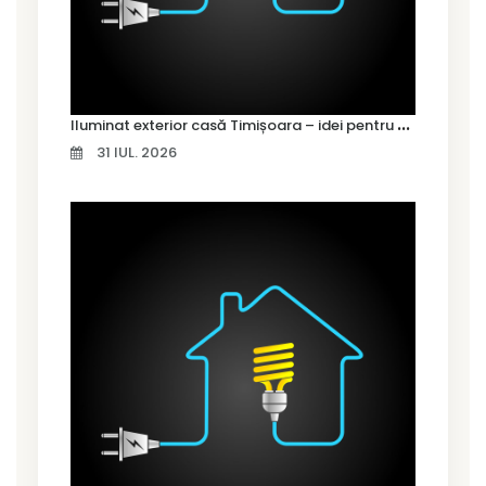
I
luminat exterior casă Timișoara – idei pentru siguranță și confort
31 IUL. 2026