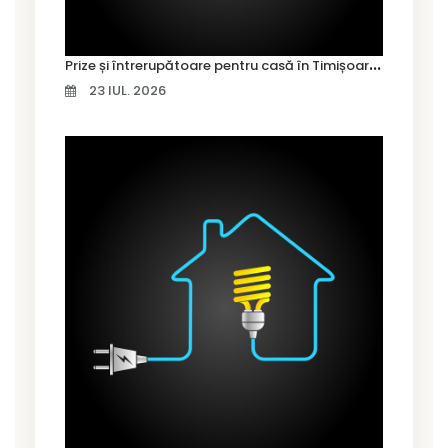
P
rize și întrerupătoare pentru casă în Timișoara – cum alegi variantele potrivite
23 IUL. 2026