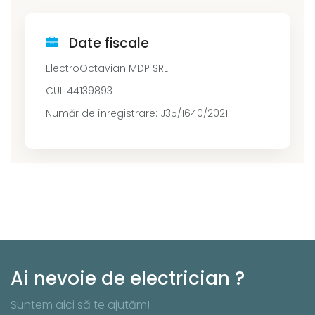
Date fiscale
ElectroOctavian MDP SRL
CUI: 44139893
Număr de înregistrare: J35/1640/2021
Ai nevoie de electrician ?
Suntem aici să te ajutăm!