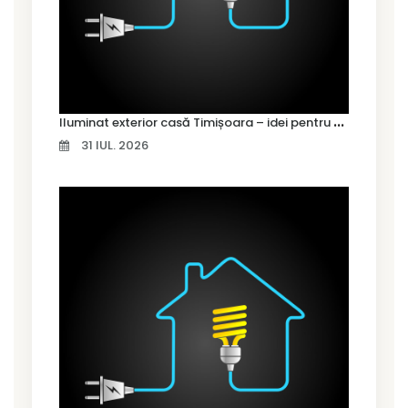
I
luminat exterior casă Timișoara – idei pentru siguranță și confort
31 IUL. 2026