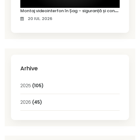
M
ontaj videointerfon în Șag – siguranță și control pentru locuința ta
20 IUL. 2026
Arhive
2025
(105)
2026
(45)