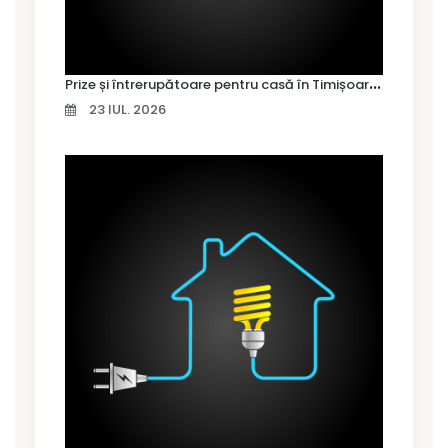
P
rize și întrerupătoare pentru casă în Timișoara – cum alegi variantele potrivite
23 IUL. 2026