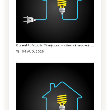
C
urent trifazic în Timișoara – când ai nevoie și cum îl alegi
04 AUG. 2026