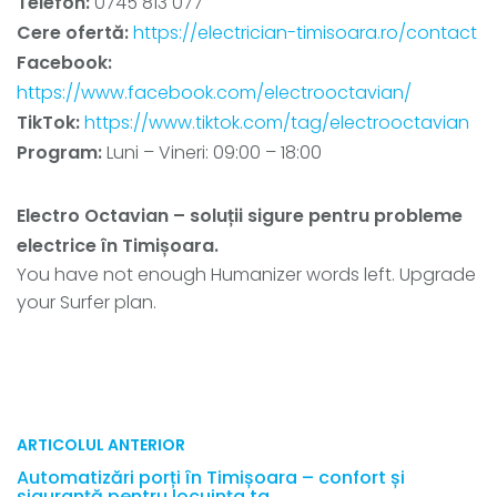
Telefon:
0745 813 077
Cere ofertă:
https://electrician-timisoara.ro/contact
Facebook:
https://www.facebook.com/electrooctavian/
TikTok:
https://www.tiktok.com/tag/electrooctavian
Program:
Luni – Vineri: 09:00 – 18:00
Electro Octavian – soluții sigure pentru probleme
electrice în Timișoara.
You have not enough Humanizer words left. Upgrade
your Surfer plan.
ARTICOLUL ANTERIOR
Automatizări porți în Timișoara – confort și
siguranță pentru locuința ta