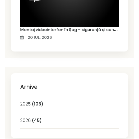
M
ontaj videointerfon în Șag – siguranță și control pentru locuința ta
20 IUL. 2026
Arhive
2025
(105)
2026
(45)