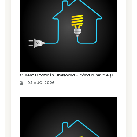
C
urent trifazic în Timișoara – când ai nevoie și cum îl alegi
04 AUG. 2026