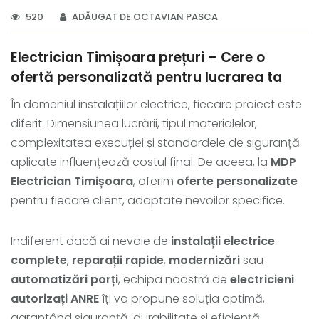
520
ADĂUGAT DE OCTAVIAN PASCA
Electrician Timișoara prețuri – Cere o
ofertă personalizată pentru lucrarea ta
În domeniul instalațiilor electrice, fiecare proiect este
diferit. Dimensiunea lucrării, tipul materialelor,
complexitatea execuției și standardele de siguranță
aplicate influențează costul final. De aceea, la
MDP
Electrician Timișoara
, oferim
oferte personalizate
pentru fiecare client, adaptate nevoilor specifice.
Indiferent dacă ai nevoie de
instalații electrice
complete
,
reparații rapide
,
modernizări
sau
automatizări porți
, echipa noastră de
electricieni
autorizați ANRE
îți va propune soluția optimă,
garantând siguranță, durabilitate și eficiență