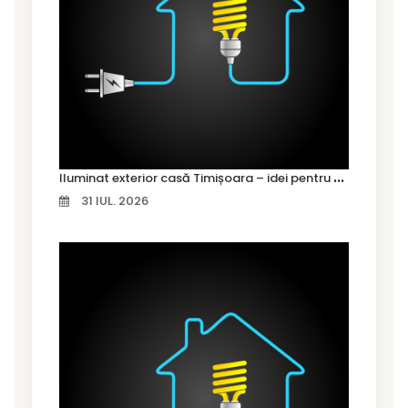
I
luminat exterior casă Timișoara – idei pentru siguranță și confort
31 IUL. 2026