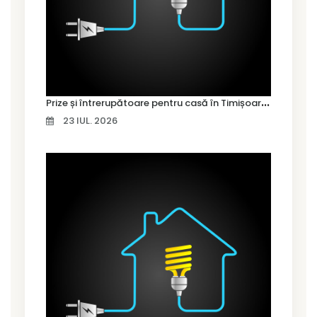
P
rize și întrerupătoare pentru casă în Timișoara – cum alegi variantele potrivite
23 IUL. 2026