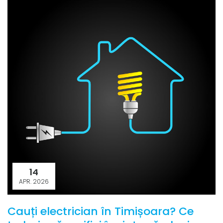
14
APR. 2026
Cauți electrician în Timișoara? Ce