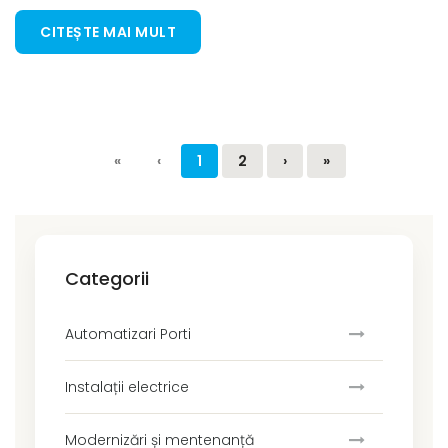
CITEȘTE MAI MULT
«
‹
1
2
›
»
Categorii
Automatizari Porti
Instalații electrice
Modernizări și mentenanță