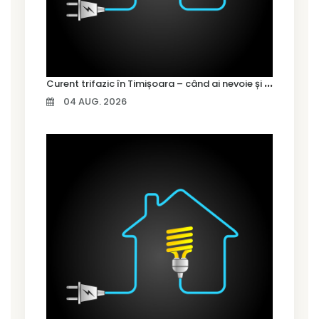
C
urent trifazic în Timișoara – când ai nevoie și cum îl alegi
04 AUG. 2026