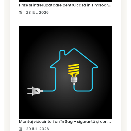
P
rize și întrerupătoare pentru casă în Timișoara – cum alegi variantele potrivite
23 IUL. 2026
M
ontaj videointerfon în Șag – siguranță și control pentru locuința ta
20 IUL. 2026