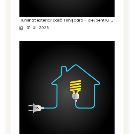
I
luminat exterior casă Timișoara – idei pentru siguranță și confort
31 IUL. 2026