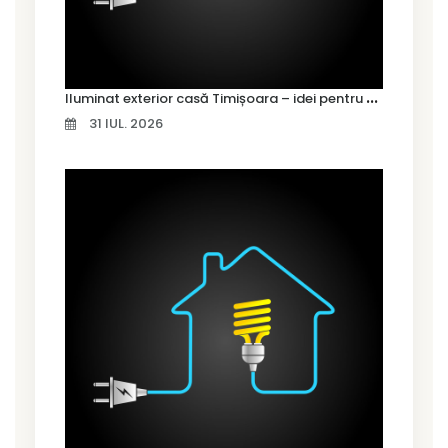
I
luminat exterior casă Timișoara – idei pentru siguranță și confort
31 IUL. 2026