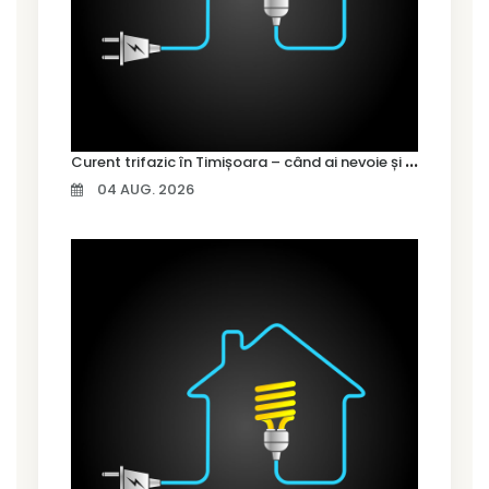
C
urent trifazic în Timișoara – când ai nevoie și cum îl alegi
04 AUG. 2026