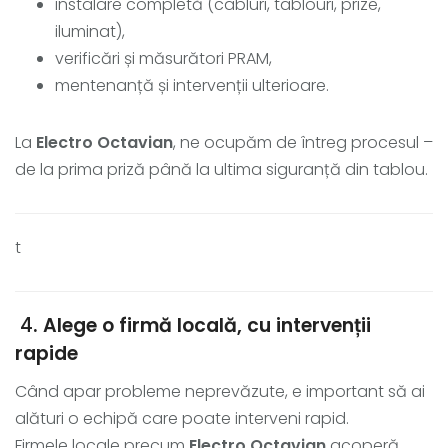
instalare completă (cabluri, tablouri, prize,
iluminat),
verificări și măsurători PRAM,
mentenanță și intervenții ulterioare.
La
Electro Octavian
, ne ocupăm de întreg procesul –
de la prima priză până la ultima siguranță din tablou.
t
4
. Alege o firmă locală, cu intervenții
rapide
Când apar probleme neprevăzute, e important să ai
alături o echipă care poate interveni rapid.
Firmele locale precum
Electro Octavian
acoperă