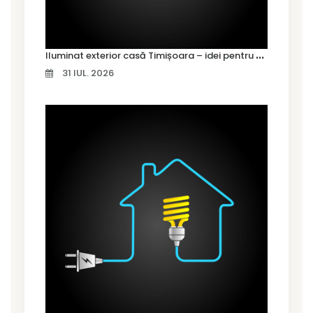
I
luminat exterior casă Timișoara – idei pentru siguranță și confort
31 IUL. 2026