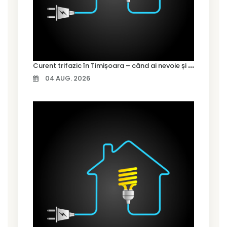
C
urent trifazic în Timișoara – când ai nevoie și cum îl alegi
04 AUG. 2026