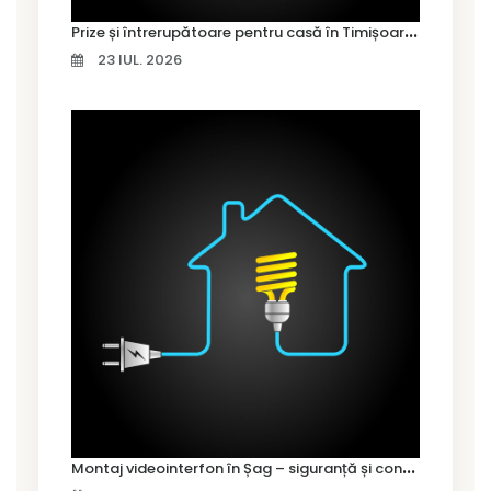
P
rize și întrerupătoare pentru casă în Timișoara – cum alegi variantele potrivite
23 IUL. 2026
M
ontaj videointerfon în Șag – siguranță și control pentru locuința ta