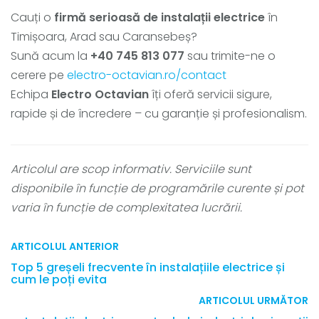
Cauți o
firmă serioasă de instalații electrice
în
Timișoara, Arad sau Caransebeș?
Sună acum la
+40 745 813 077
sau trimite-ne o
cerere pe
electro-octavian.ro/contact
Echipa
Electro Octavian
îți oferă servicii sigure,
rapide și de încredere – cu garanție și profesionalism.
Articolul are scop informativ. Serviciile sunt
disponibile în funcție de programările curente și pot
varia în funcție de complexitatea lucrării.
ARTICOLUL ANTERIOR
Top 5 greșeli frecvente în instalațiile electrice și
cum le poți evita
ARTICOLUL URMĂTOR