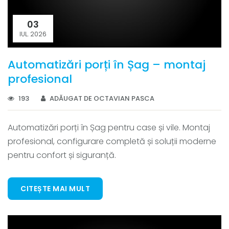
03
IUL. 2026
Automatizări porți în Șag – montaj
profesional
193
ADĂUGAT DE OCTAVIAN PASCA
Automatizări porți în Șag pentru case și vile. Montaj
profesional, configurare completă și soluții moderne
pentru confort și siguranță.
CITEȘTE MAI MULT