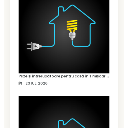
P
rize și întrerupătoare pentru casă în Timișoara – cum alegi variantele potrivite
23 IUL. 2026