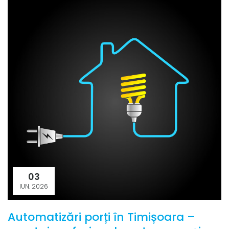
03
IUN. 2026
Automatizări porți în Timișoara –