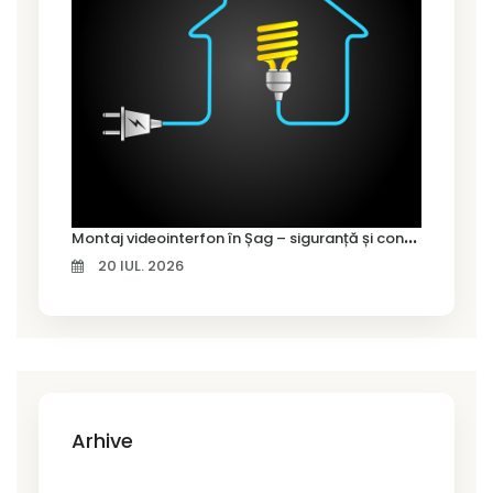
M
ontaj videointerfon în Șag – siguranță și control pentru locuința ta
20 IUL. 2026
Arhive