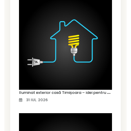
I
luminat exterior casă Timișoara – idei pentru siguranță și confort
31 IUL. 2026