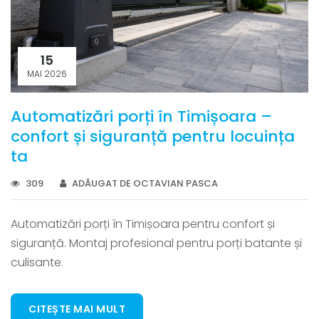
15
MAI 2026
Automatizări porți în Timișoara –
confort și siguranță pentru locuința
ta
309
ADĂUGAT DE OCTAVIAN PASCA
Automatizări porți în Timișoara pentru confort și
siguranță. Montaj profesional pentru porți batante și
culisante.
CITEȘTE MAI MULT