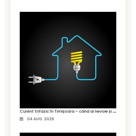
C
urent trifazic în Timișoara – când ai nevoie și cum îl alegi
04 AUG. 2026