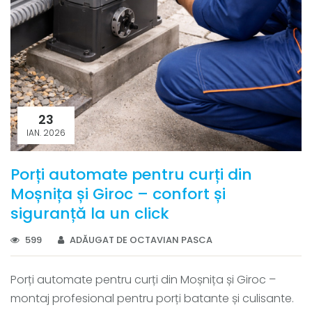
23
IAN. 2026
Porți automate pentru curți din
Moșnița și Giroc – confort și
siguranță la un click
599
ADĂUGAT DE OCTAVIAN PASCA
Porți automate pentru curți din Moșnița și Giroc –
montaj profesional pentru porți batante și culisante.