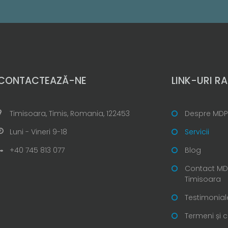
CONTACTEAZĂ-NE
LINK-URI RA
Timisoara, Timis, Romania, 122453
Despre MDP
Luni - Vineri 9-18
Servicii
+40 745 813 077
Blog
Contact MDP
Timisoara
Testimonial
Termeni și c