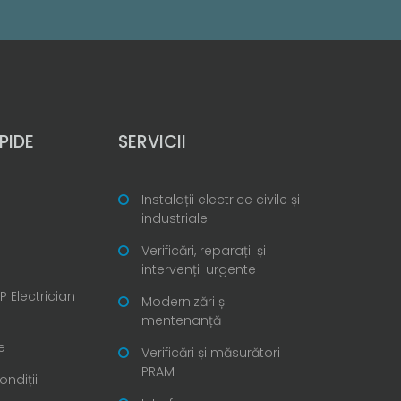
PIDE
SERVICII
Instalații electrice civile și
industriale
Verificări, reparații și
intervenții urgente
 Electrician
Modernizări și
mentenanță
e
Verificări și măsurători
PRAM
ondiții