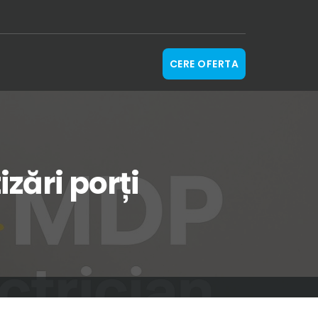
CERE OFERTA
zări porți