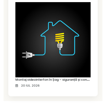
M
ontaj videointerfon în Șag – siguranță și control pentru locuința ta
20 IUL. 2026