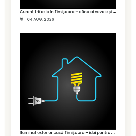
C
urent trifazic în Timișoara – când ai nevoie și cum îl alegi
04 AUG. 2026
I
luminat exterior casă Timișoara – idei pentru siguranță și confort