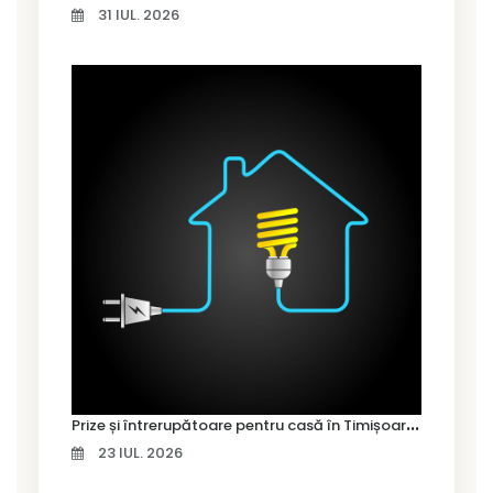
31 IUL. 2026
P
rize și întrerupătoare pentru casă în Timișoara – cum alegi variantele potrivite
23 IUL. 2026