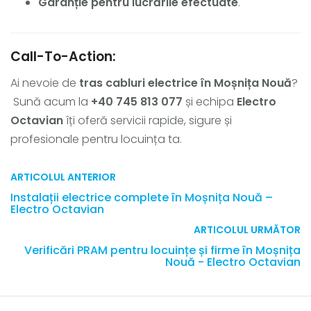
Garanție pentru lucrările efectuate
.
Call-To-Action:
Ai nevoie de
tras cabluri electrice în Moșnița Nouă
?
Sună acum la
+40 745 813 077
și echipa
Electro
Octavian
îți oferă servicii rapide, sigure și
profesionale pentru locuința ta.
ARTICOLUL ANTERIOR
Instalații electrice complete în Moșnița Nouă –
Electro Octavian
ARTICOLUL URMĂTOR
Verificări PRAM pentru locuințe și firme în Moșnița
Nouă - Electro Octavian