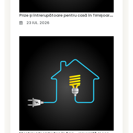
P
rize și întrerupătoare pentru casă în Timișoara – cum alegi variantele potrivite
23 IUL. 2026
M
ontaj videointerfon în Șag – siguranță și control pentru locuința ta