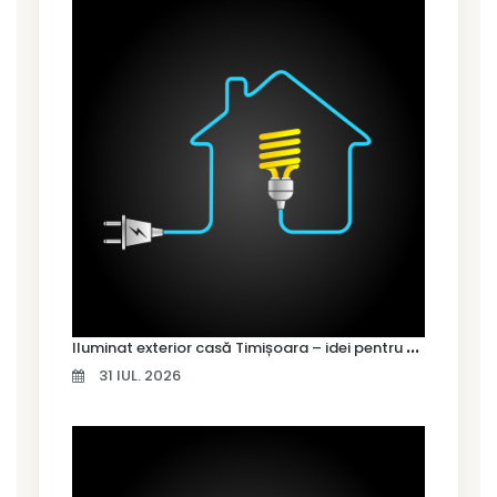
I
luminat exterior casă Timișoara – idei pentru siguranță și confort
31 IUL. 2026