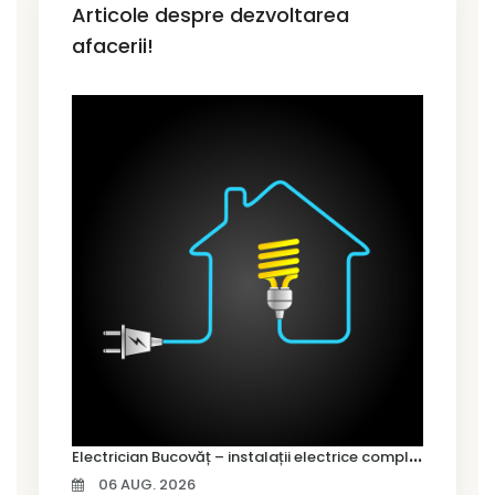
Articole despre dezvoltarea
afacerii!
E
lectrician Bucovăț – instalații electrice complete pentru case noi
06 AUG. 2026