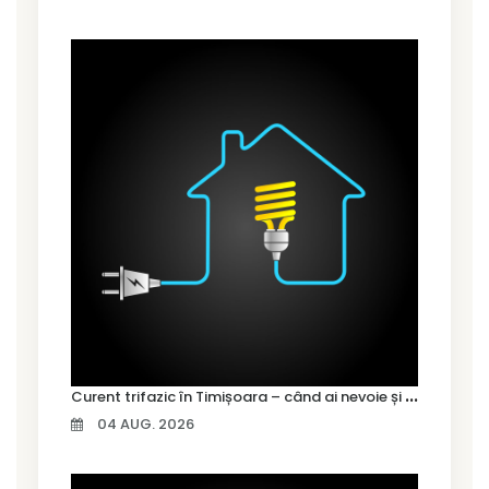
C
urent trifazic în Timișoara – când ai nevoie și cum îl alegi
04 AUG. 2026