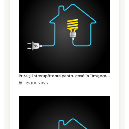
P
rize și întrerupătoare pentru casă în Timișoara – cum alegi variantele potrivite
23 IUL. 2026