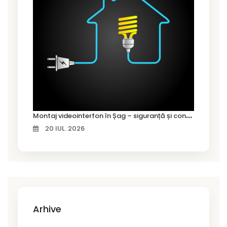
M
ontaj videointerfon în Șag – siguranță și control pentru locuința ta
20 IUL. 2026
Arhive