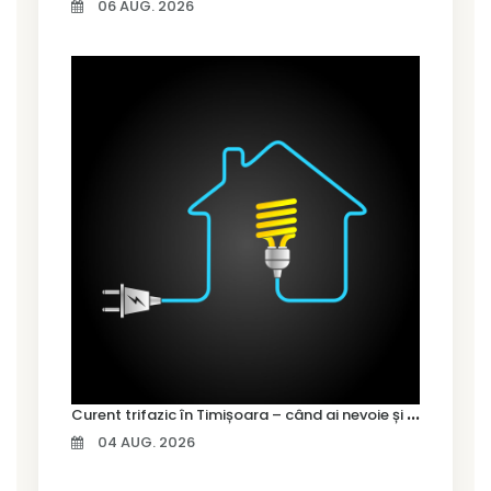
06 AUG. 2026
C
urent trifazic în Timișoara – când ai nevoie și cum îl alegi
04 AUG. 2026