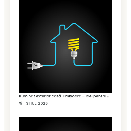
I
luminat exterior casă Timișoara – idei pentru siguranță și confort
31 IUL. 2026