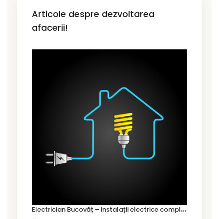
Articole despre dezvoltarea
afacerii!
E
lectrician Bucovăț – instalații electrice complete pentru case noi