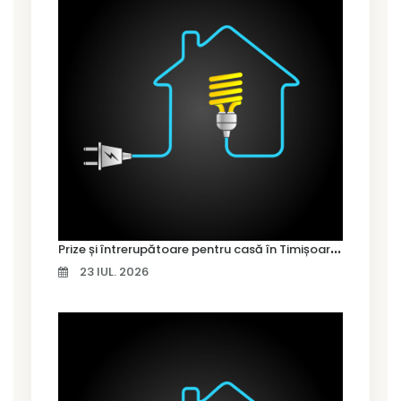
P
rize și întrerupătoare pentru casă în Timișoara – cum alegi variantele potrivite
23 IUL. 2026