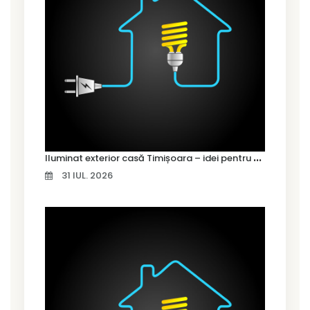
I
luminat exterior casă Timișoara – idei pentru siguranță și confort
31 IUL. 2026