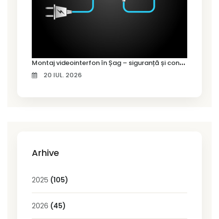
M
ontaj videointerfon în Șag – siguranță și control pentru locuința ta
20 IUL. 2026
Arhive
2025
(105)
2026
(45)