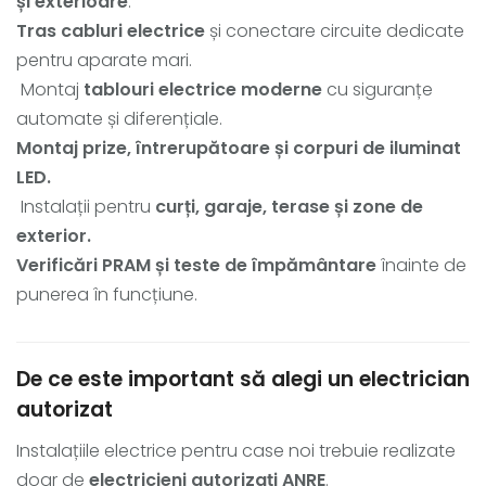
și exterioare
.
Tras cabluri electrice
și conectare circuite dedicate
pentru aparate mari.
Montaj
tablouri electrice moderne
cu siguranțe
automate și diferențiale.
Montaj prize, întrerupătoare și corpuri de iluminat
LED.
Instalații pentru
curți, garaje, terase și zone de
exterior.
Verificări PRAM și teste de împământare
înainte de
punerea în funcțiune.
De ce este important să alegi un electrician
autorizat
Instalațiile electrice pentru case noi trebuie realizate
doar de
electricieni autorizați ANRE
.