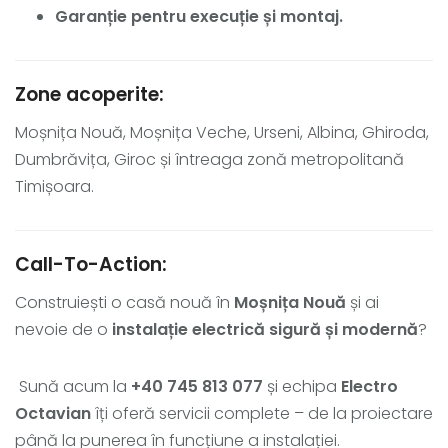
Garanție pentru execuție și montaj.
Zone acoperite:
Moșnița Nouă, Moșnița Veche, Urseni, Albina, Ghiroda,
Dumbrăvița, Giroc și întreaga zonă metropolitană
Timișoara.
Call-To-Action:
Construiești o casă nouă în
Moșnița Nouă
și ai
nevoie de o
instalație electrică sigură și modernă
?
Sună acum la
+40 745 813 077
și echipa
Electro
Octavian
îți oferă servicii complete – de la proiectare
până la punerea în funcțiune a instalației.