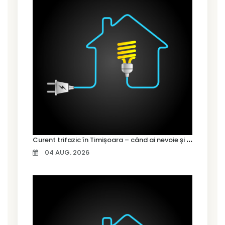
C
urent trifazic în Timișoara – când ai nevoie și cum îl alegi
04 AUG. 2026