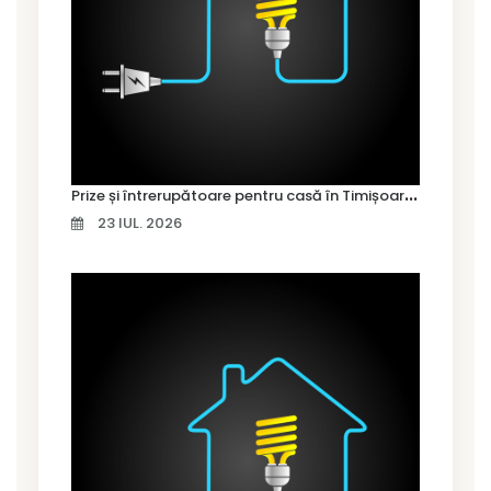
P
rize și întrerupătoare pentru casă în Timișoara – cum alegi variantele potrivite
23 IUL. 2026