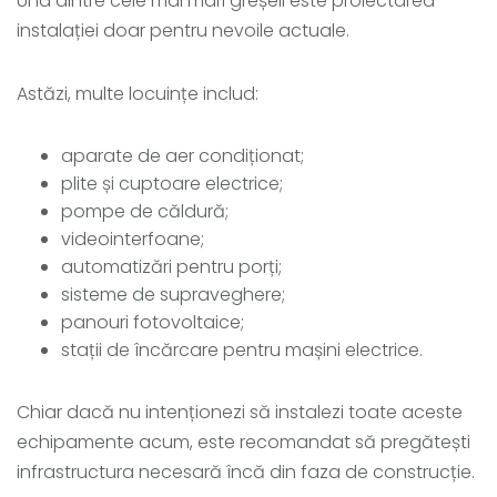
Una dintre cele mai mari greșeli este proiectarea
instalației doar pentru nevoile actuale.
Astăzi, multe locuințe includ:
aparate de aer condiționat;
plite și cuptoare electrice;
pompe de căldură;
videointerfoane;
automatizări pentru porți;
sisteme de supraveghere;
panouri fotovoltaice;
stații de încărcare pentru mașini electrice.
Chiar dacă nu intenționezi să instalezi toate aceste
echipamente acum, este recomandat să pregătești
infrastructura necesară încă din faza de construcție.