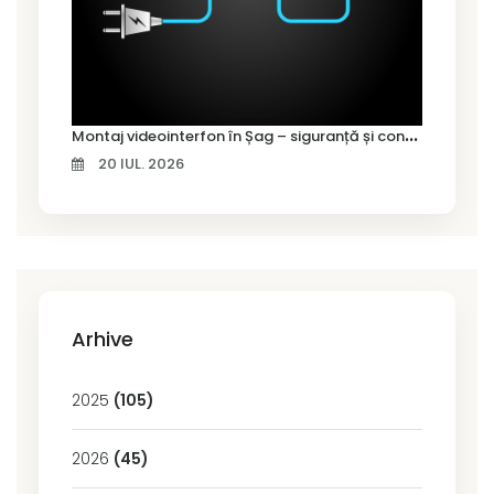
M
ontaj videointerfon în Șag – siguranță și control pentru locuința ta
20 IUL. 2026
Arhive
2025
(105)
2026
(45)