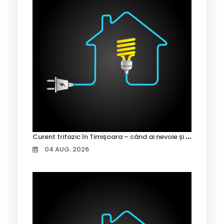
C
urent trifazic în Timișoara – când ai nevoie și cum îl alegi
04 AUG. 2026