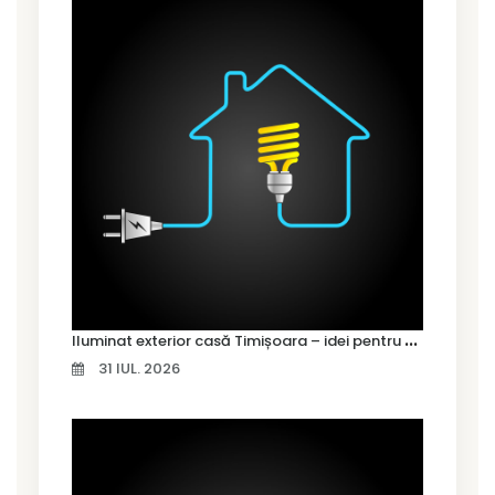
I
luminat exterior casă Timișoara – idei pentru siguranță și confort
31 IUL. 2026