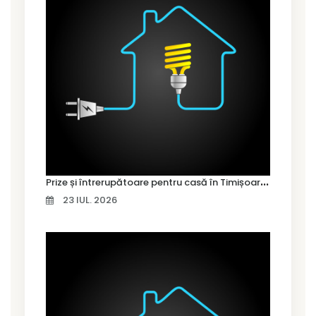
P
rize și întrerupătoare pentru casă în Timișoara – cum alegi variantele potrivite
23 IUL. 2026