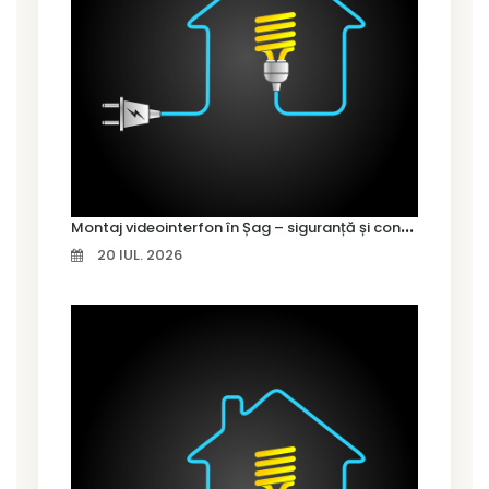
M
ontaj videointerfon în Șag – siguranță și control pentru locuința ta
20 IUL. 2026