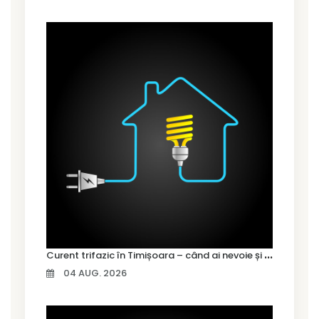
C
urent trifazic în Timișoara – când ai nevoie și cum îl alegi
04 AUG. 2026