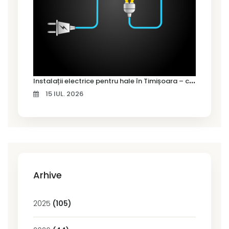
I
nstalații electrice pentru hale în Timișoara – cum alegi soluția potrivită
15 IUL. 2026
Arhive
2025
(105)