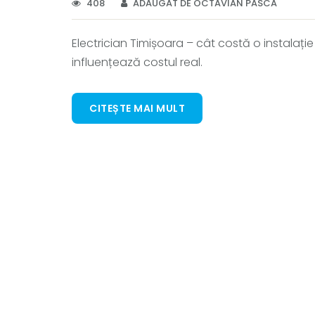
408
ADĂUGAT DE OCTAVIAN PASCA
Electrician Timișoara – cât costă o instalație 
influențează costul real.
CITEȘTE MAI MULT