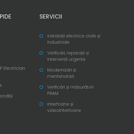
PIDE
SERVICII
Instalații electrice civile și
industriale
Verificări, reparații și
intervenții urgente
 Electrician
Modernizări și
mentenanță
e
Verificări și măsurători
PRAM
ondiții
Interfoane și
videointerfoane