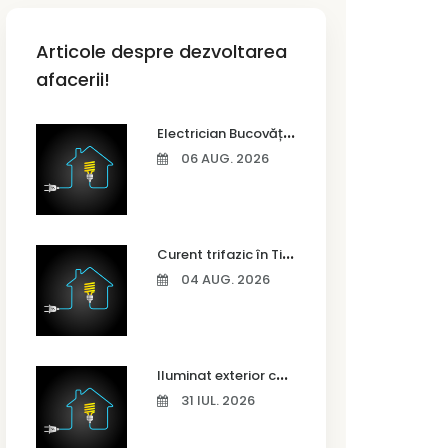
Articole despre dezvoltarea
afacerii!
E
lectrician Bucovăț – instalații electrice complete pentru case noi
06 AUG. 2026
C
urent trifazic în Timișoara – când ai nevoie și cum îl alegi
04 AUG. 2026
I
luminat exterior casă Timișoara – idei pentru siguranță și confort
31 IUL. 2026