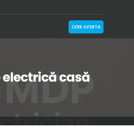
CERE OFERTA
e electrică casă
Ă