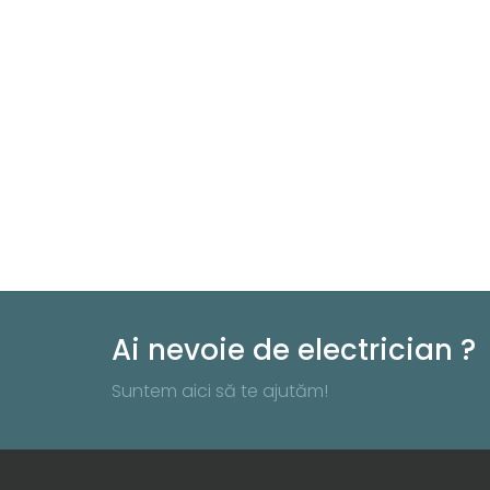
Ai nevoie de electrician ?
Suntem aici să te ajutăm!