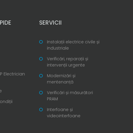
PIDE
SERVICII
Instalații electrice civile și
industriale
Verificări, reparații și
intervenții urgente
 Electrician
Modernizări și
mentenanță
e
Verificări și măsurători
PRAM
ondiții
Interfoane și
videointerfoane