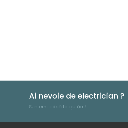
Ai nevoie de electrician ?
Suntem aici să te ajutăm!