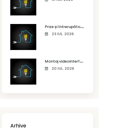
P
rize și întrerupătoare pentru casă în Timișoara – cum alegi variantele potrivite
23 IUL. 2026
M
ontaj videointerfon în Șag – siguranță și control pentru locuința ta
20 IUL. 2026
Arhive