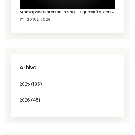
M
ontaj videointerfon în Șag – siguranță și control pentru locuința ta
20 IUL. 2026
Arhive
2025
(105)
2026
(45)