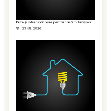
P
rize și întrerupătoare pentru casă în Timișoara – cum alegi variantele potrivite
23 IUL. 2026