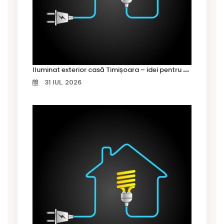
I
luminat exterior casă Timișoara – idei pentru siguranță și confort
31 IUL. 2026