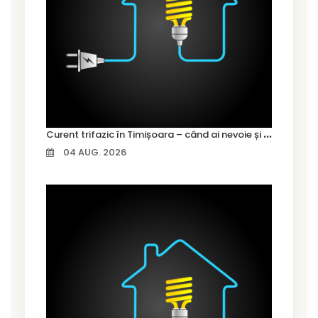
C
urent trifazic în Timișoara – când ai nevoie și cum îl alegi
04 AUG. 2026