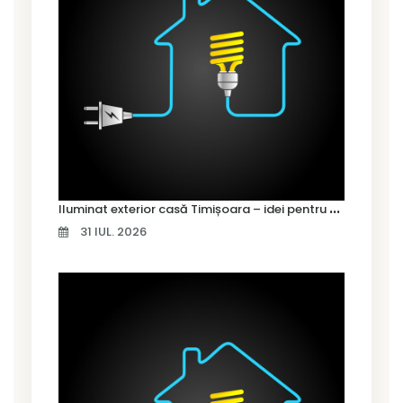
I
luminat exterior casă Timișoara – idei pentru siguranță și confort
31 IUL. 2026