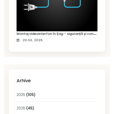
M
ontaj videointerfon în Șag – siguranță și control pentru locuința ta
20 IUL. 2026
Arhive
2025
(105)
2026
(45)