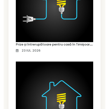
P
rize și întrerupătoare pentru casă în Timișoara – cum alegi variantele potrivite
23 IUL. 2026