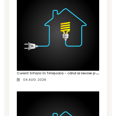
C
urent trifazic în Timișoara – când ai nevoie și cum îl alegi
04 AUG. 2026