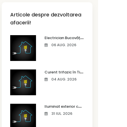
Articole despre dezvoltarea
afacerii!
E
lectrician Bucovăț – instalații electrice complete pentru case noi
06 AUG. 2026
C
urent trifazic în Timișoara – când ai nevoie și cum îl alegi
04 AUG. 2026
I
luminat exterior casă Timișoara – idei pentru siguranță și confort
31 IUL. 2026