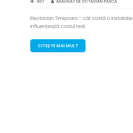
407
ADĂUGAT DE OCTAVIAN PASCA
Electrician Timișoara – cât costă o instalație 
influențează costul real.
CITEȘTE MAI MULT