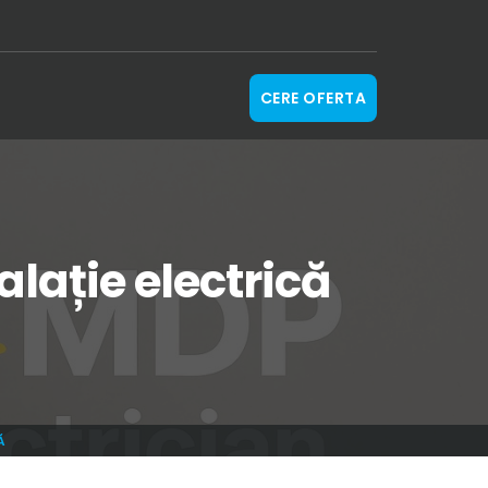
CERE OFERTA
alație electrică
Ă