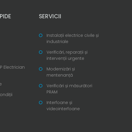
PIDE
SERVICII
Instalații electrice civile și
industriale
Verificări, reparații și
intervenții urgente
 Electrician
Modernizări și
mentenanță
e
Verificări și măsurători
PRAM
ondiții
Interfoane și
videointerfoane