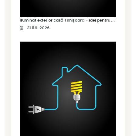
I
luminat exterior casă Timișoara – idei pentru siguranță și confort
31 IUL. 2026