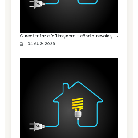
C
urent trifazic în Timișoara – când ai nevoie și cum îl alegi
04 AUG. 2026