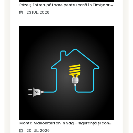
P
rize și întrerupătoare pentru casă în Timișoara – cum alegi variantele potrivite
23 IUL. 2026
M
ontaj videointerfon în Șag – siguranță și control pentru locuința ta
20 IUL. 2026