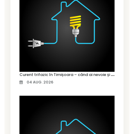
C
urent trifazic în Timișoara – când ai nevoie și cum îl alegi
04 AUG. 2026