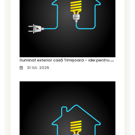
I
luminat exterior casă Timișoara – idei pentru siguranță și confort
31 IUL. 2026