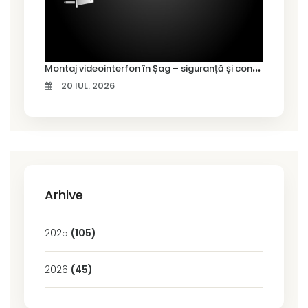
M
ontaj videointerfon în Șag – siguranță și control pentru locuința ta
20 IUL. 2026
Arhive
2025
(105)
2026
(45)