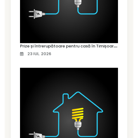
P
rize și întrerupătoare pentru casă în Timișoara – cum alegi variantele potrivite
23 IUL. 2026