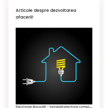
Articole despre dezvoltarea
afacerii!
E
lectrician Bucovăț – instalații electrice complete pentru case noi