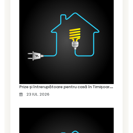
P
rize și întrerupătoare pentru casă în Timișoara – cum alegi variantele potrivite
23 IUL. 2026