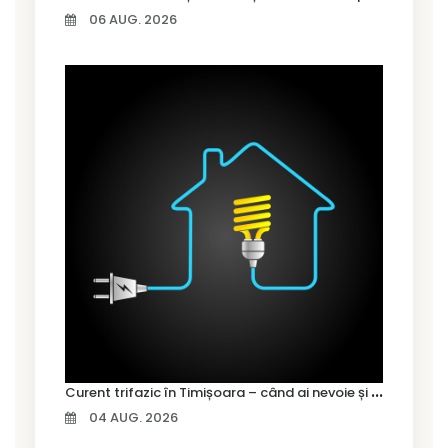
06 AUG. 2026
C
urent trifazic în Timișoara – când ai nevoie și cum îl alegi
04 AUG. 2026