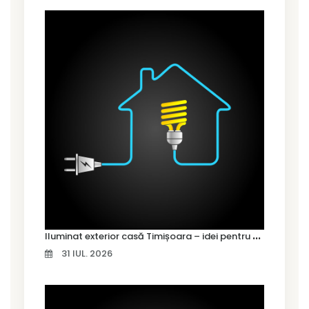
I
luminat exterior casă Timișoara – idei pentru siguranță și confort
31 IUL. 2026