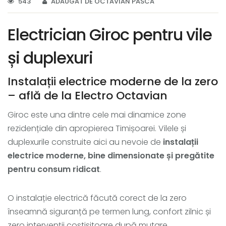
543
ADĂUGAT DE OCTAVIAN PASCA
Electrician Giroc pentru vile
și duplexuri
Instalații electrice moderne de la zero
– află de la Electro Octavian
Giroc este una dintre cele mai dinamice zone
rezidențiale din apropierea Timișoarei. Vilele și
duplexurile construite aici au nevoie de
instalații
electrice moderne, bine dimensionate și pregătite
pentru consum ridicat
.
O instalație electrică făcută corect de la zero
înseamnă siguranță pe termen lung, confort zilnic și
zero intervenții costisitoare după mutare.