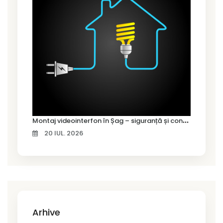
M
ontaj videointerfon în Șag – siguranță și control pentru locuința ta
20 IUL. 2026
Arhive