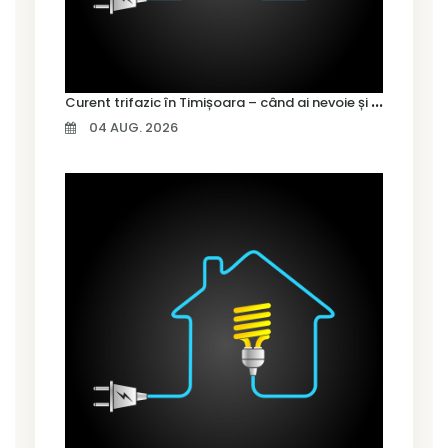
C
urent trifazic în Timișoara – când ai nevoie și cum îl alegi
04 AUG. 2026