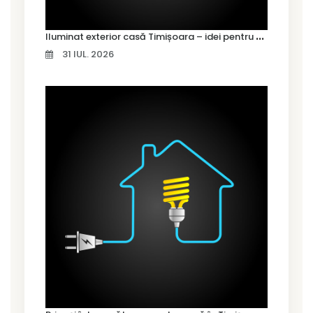
I
luminat exterior casă Timișoara – idei pentru siguranță și confort
31 IUL. 2026