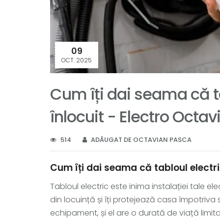
09
OCT. 2025
Cum îți dai seama că ta
înlocuit - Electro Octav
514
ADĂUGAT DE OCTAVIAN PASCA
Cum îți dai seama că tabloul electri
Tabloul electric este inima instalației tale ele
din locuință și îți protejează casa împotriva s
echipament, și el are o durată de viață limita