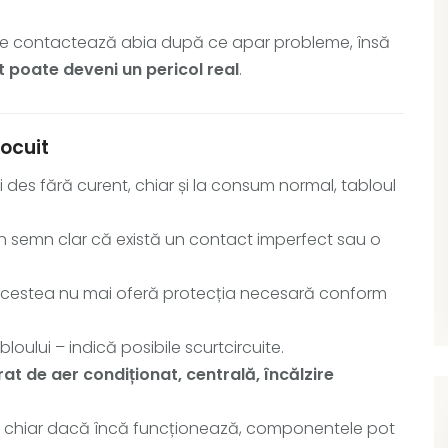
mi ne contactează abia după ce apar probleme, însă
t poate deveni un pericol real
.
locuit
des fără curent, chiar și la consum normal, tabloul
n semn clar că există un contact imperfect sau o
cestea nu mai oferă protecția necesară conform
loului – indică posibile scurtcircuite.
 de aer condiționat, centrală, încălzire
.
 chiar dacă încă funcționează, componentele pot