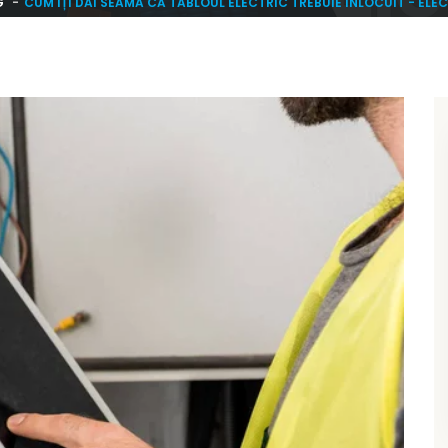
G
CUM ÎȚI DAI SEAMA CĂ TABLOUL ELECTRIC TREBUIE ÎNLOCUIT - EL