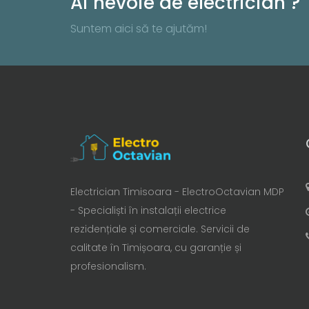
Ai nevoie de electrician ?
Suntem aici să te ajutăm!
Electrician Timisoara - ElectroOctavian MDP
- Specialiști în instalații electrice
rezidențiale și comerciale. Servicii de
calitate în Timișoara, cu garanție și
profesionalism.