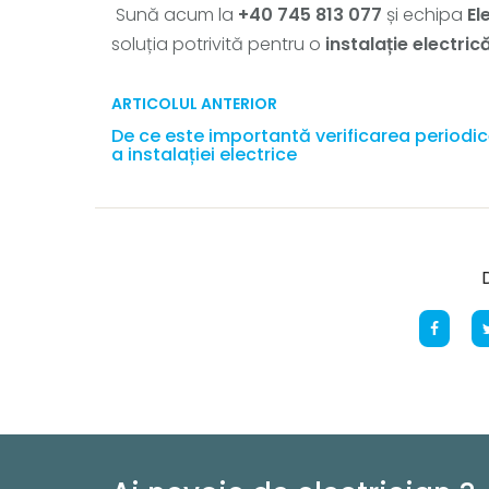
Sună acum la
+40 745 813 077
și echipa
El
soluția potrivită pentru o
instalație electri
ARTICOLUL ANTERIOR
De ce este importantă verificarea periodi
a instalației electrice
D