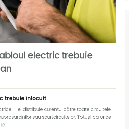
bloul electric trebuie
ian
c trebuie înlocuit
ctrice — el distribuie curentul către toate circuitele
uprasarcinilor sau scurtcircuitelor. Totuși, ca orice
tă.