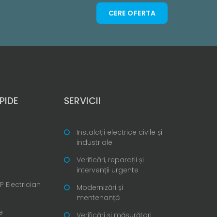
CERE OFERTA
PIDE
SERVICII
Instalații electrice civile și
industriale
Verificări, reparații și
intervenții urgente
 Electrician
Modernizări și
mentenanță
e
Verificări și măsurători