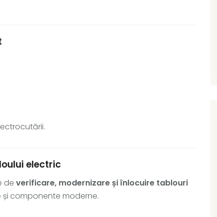
t
ectrocutării.
oului electric
te de
verificare, modernizare și înlocuire tablouri
cate și componente moderne.