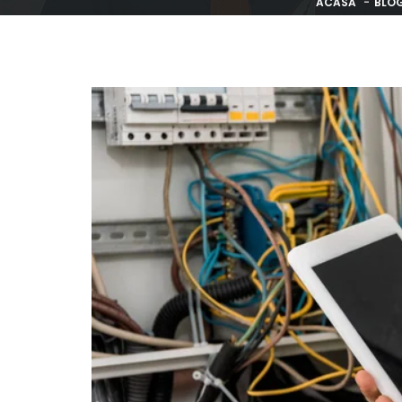
ACASĂ
BLO