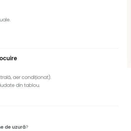
uale.
ocuire
rală, aer condiționat).
iudate din tablou.
ne de uzură
?