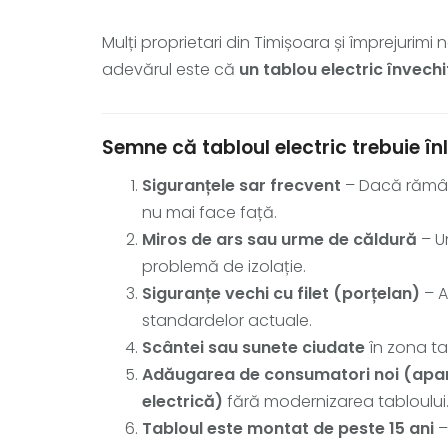
Mulți proprietari din Timișoara și împrejuri
adevărul este că
un tablou electric învechi
Semne că tabloul electric trebuie în
Siguranțele sar frecvent
– Dacă rămâi 
nu mai face față.
Miros de ars sau urme de căldură
– U
problemă de izolație.
Siguranțe vechi cu filet (porțelan)
– A
standardelor actuale.
Scântei sau sunete ciudate
în zona tab
Adăugarea de consumatori noi (aparat
electrică)
fără modernizarea tabloului
Tabloul este montat de peste 15 ani
–