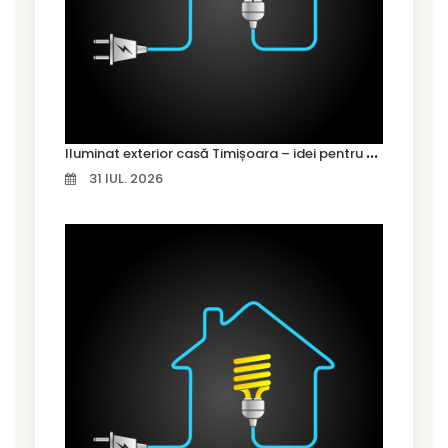
I
luminat exterior casă Timișoara – idei pentru siguranță și confort
31 IUL. 2026