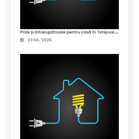
P
rize și întrerupătoare pentru casă în Timișoara – cum alegi variantele potrivite
23 IUL. 2026