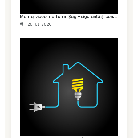
M
ontaj videointerfon în Șag – siguranță și control pentru locuința ta
20 IUL. 2026