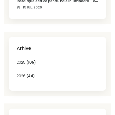
I
nstalații electrice pentru hale în Timișoara – cum alegi soluția potrivită
15 IUL. 2026
Arhive
2025
(105)
2026
(44)