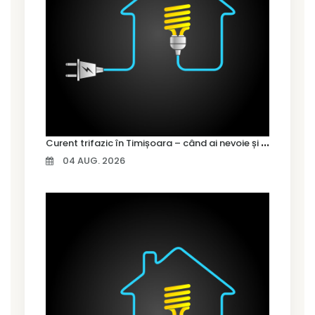
C
urent trifazic în Timișoara – când ai nevoie și cum îl alegi
04 AUG. 2026