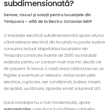
subdimensionată?
Semne, riscuri și soluții pentru locuințele din
Timișoara – află de la Electro Octavian MDP
O instalație electrică subdimensionată apare atunci
când rețeaua electrică din locuință nu poate susține
consumul actual. Majoritatea locuințelor din
Timișoara construite înainte de 2000 au instalații
realizate pentru un consum mult mai mic decât cel
din prezent. În trecut, o casă avea câteva becuri, un
frigider și eventual un televizor. Astăzi avem plite
electrice, cuptoare, aer condiționat, boilere, mașini
de spălat, uscătoare, aparate smart și iluminat LED.
Dacă instalația nu a fost modernizată, apare
suprasarcina
, care duce la încălzirea cablurilor,