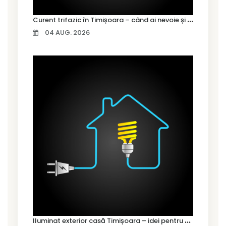
C
urent trifazic în Timișoara – când ai nevoie și cum îl alegi
04 AUG. 2026
I
luminat exterior casă Timișoara – idei pentru siguranță și confort