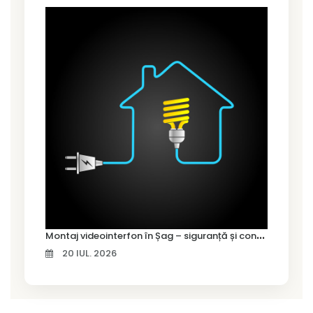
M
ontaj videointerfon în Șag – siguranță și control pentru locuința ta
20 IUL. 2026