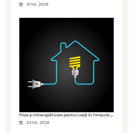
31 IUL. 2026
P
rize și întrerupătoare pentru casă în Timișoara – cum alegi variantele potrivite
23 IUL. 2026