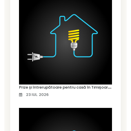
P
rize și întrerupătoare pentru casă în Timișoara – cum alegi variantele potrivite
23 IUL. 2026