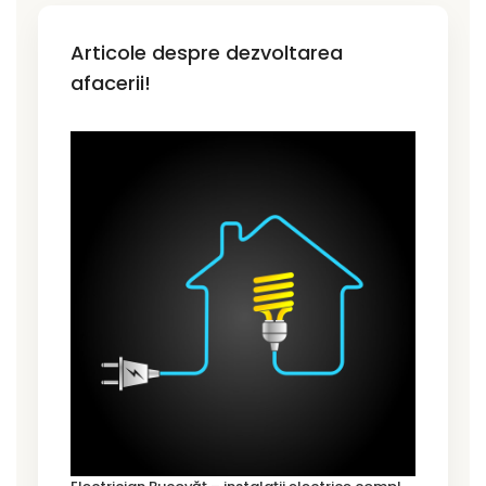
Articole despre dezvoltarea
afacerii!
E
lectrician Bucovăț – instalații electrice complete pentru case noi