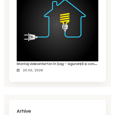
M
ontaj videointerfon în Șag – siguranță și control pentru locuința ta
20 IUL. 2026
Arhive