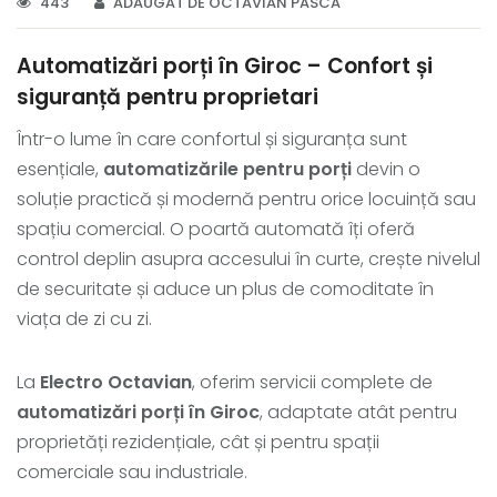
443
ADĂUGAT DE OCTAVIAN PASCA
Automatizări porți în Giroc – Confort și
siguranță pentru proprietari
Într-o lume în care confortul și siguranța sunt
esențiale,
automatizările pentru porți
devin o
soluție practică și modernă pentru orice locuință sau
spațiu comercial. O poartă automată îți oferă
control deplin asupra accesului în curte, crește nivelul
de securitate și aduce un plus de comoditate în
viața de zi cu zi.
La
Electro Octavian
, oferim servicii complete de
automatizări porți în Giroc
, adaptate atât pentru
proprietăți rezidențiale, cât și pentru spații
comerciale sau industriale.