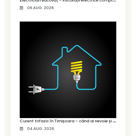
06 AUG. 2026
C
urent trifazic în Timișoara – când ai nevoie și cum îl alegi
04 AUG. 2026