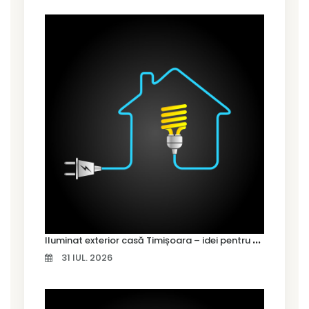
I
luminat exterior casă Timișoara – idei pentru siguranță și confort
31 IUL. 2026